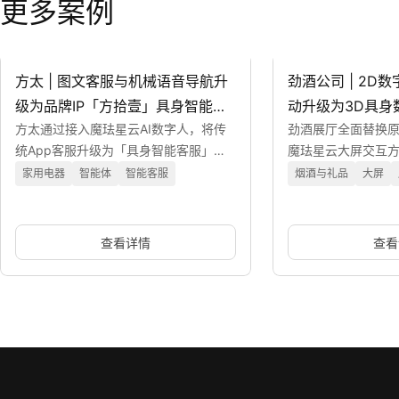
更多案例
劲酒公司 | 2D
动升级为3D具身
劲酒展厅全面替换原
讲解
魔珐星云大屏交互方
渲染与多模态生成
烟酒与礼品
大屏
高自然度的产品讲
方太 | 图文客服与机械语音导航升
查看
级为品牌IP「方拾壹」具身智能客
方太通过接入魔珐星云AI数字人，将传
服
统App客服升级为「具身智能客服」，
实现7×24小时服务、降低人工成本并提
家用电器
智能体
智能客服
升用户转化率。
查看详情