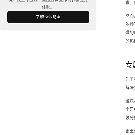
求。
体验。
然而
了解企业服务
依赖
燥的
的热
专
为了
解决
这块
个只
圾分
更重