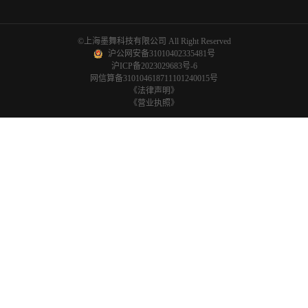
屏幕终端
文章
定价
应用升级
官方训练营
帮助中心
机器人
客户案例
更新日志
品牌IP升级
生态与渠道合作
具身驱动 SDK
视频生成 API
语音合成 API
©上海墨舞科技有限公司 All Right Reserved
沪公网安备31010402335481号
沪ICP备2023029683号-6
网信算备310104618711101240015号
《法律声明》
《营业执照》