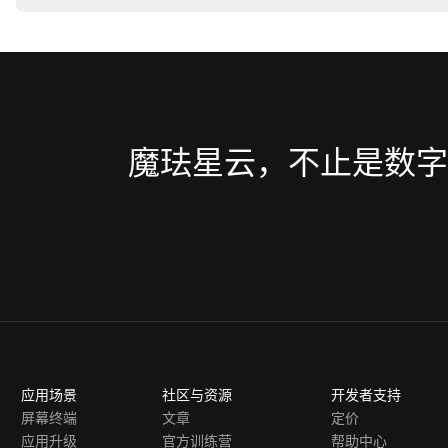
签约后提供专属对接群、技术文档、SDK包、售前支持及项目落地
魔珐星云，不止是数字
应用场景
社区与资源
开发者支持
屏幕终端
文章
定价
应用升级
官方训练营
帮助中心