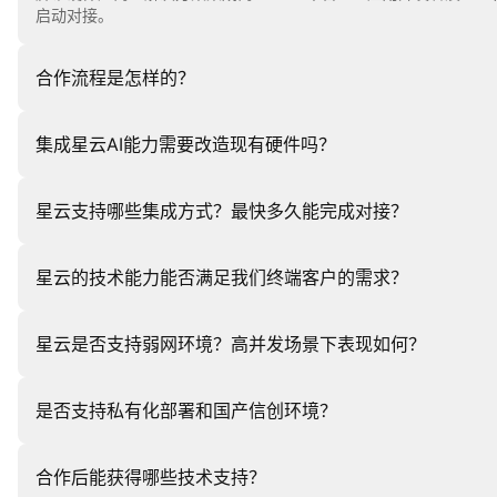
启动对接。
合作流程是怎样的？
扫码添加企业微信→需求沟通与方案匹配→签署框架协议→获取技术
集成星云AI能力需要改造现有硬件吗？
不需要。星云采用端侧渲染技术，百元级芯片即可流畅运行，无需GP
星云支持哪些集成方式？最快多久能完成对接？
造。
魔珐星云提供了JS SDK、Android SDK，支持公有云调用，
星云的技术能力能否满足我们终端客户的需求？
星云具备六大核心能力：高质量拟真表达、500ms低延时响应、千
星云是否支持弱网环境？高并发场景下表现如何？
育场景，均可覆盖终端客户的智能交互升级需求。
支持弱网（2G/4G）环境，采用参数下发+端侧渲染，无需视频
是否支持私有化部署和国产信创环境？
流场景。
支持公有云、私有云、一体机全模式部署。已适配华为昇腾、海光、
合作后能获得哪些技术支持？
安全与合规要求。