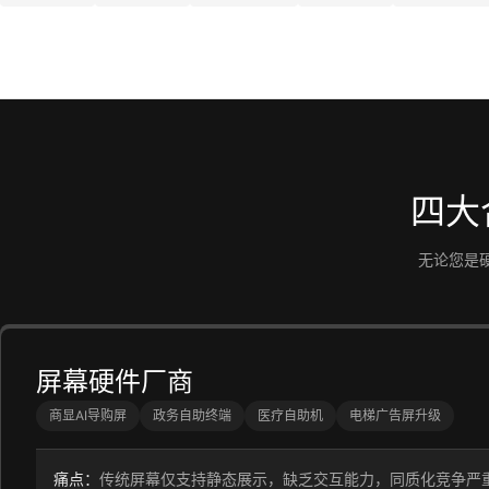
四大
无论您是
屏幕硬件厂商
商显AI导购屏
政务自助终端
医疗自助机
电梯广告屏升级
痛点：
传统屏幕仅支持静态展示，缺乏交互能力，同质化竞争严