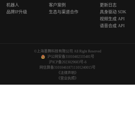
机器人
客户案例
更新日志
品牌IP升级
生态与渠道合作
具身驱动 SDK
视频生成 API
语音合成 API
©上海墨舞科技有限公司 All Right Reserved
沪公网安备31010402335481号
沪ICP备2023029683号-6
网信算备310104618711101240015号
《法律声明》
《营业执照》