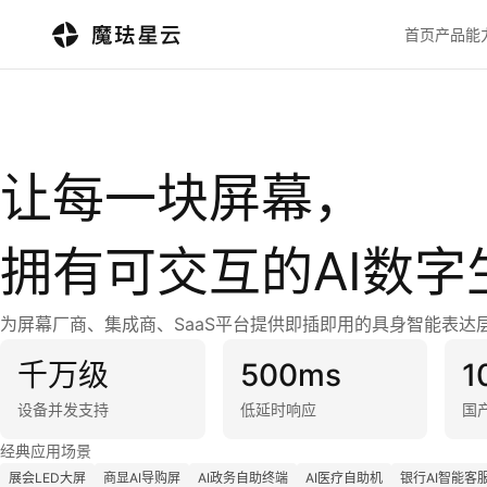
首页
产品能
让每一块屏幕，
拥有可交互的AI数字
为屏幕厂商、集成商、SaaS平台提供即插即用的具身智能表达
千万级
500ms
1
设备并发支持
低延时响应
国
经典应用场景
展会LED大屏
商显AI导购屏
AI政务自助终端
AI医疗自助机
银行AI智能客