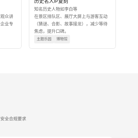
历史名人IP复刻
知名历史人物如李白等
为观众讲
在景区排队区、展厅大屏上与游客互动
制企业专
（猜谜、合影、故事接龙），减少等待
焦虑，提升口碑。
主题乐园
博物馆
与安全合规要求