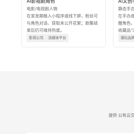
AI影视剧角色
AI文创
电影/电视剧人物
静态手办
在宣发期植入小程序或线下屏，粉丝可
在手办底
与角色对话、获取未公开花絮；剧集结
醒角色
束后仍可维持热度。
收藏品“
影视公司
流媒体平台
潮玩品
提供 公有云