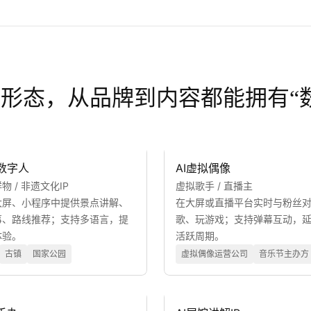
P形态，从品牌到内容都能拥有“
旅数字人
AI虚拟偶像
物 / 非遗文化IP
虚拟歌手 / 直播主
大屏、小程序中提供景点讲解、
在大屏或直播平台实时与粉丝
事、路线推荐；支持多语言，提
歌、玩游戏；支持弹幕互动，
体验。
活跃周期。
古镇
国家公园
虚拟偶像运营公司
音乐节主办方