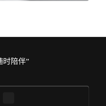
随时陪伴”
。