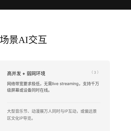
场景AI交互
（ 3 ）
高并发 + 弱网环境
网络带宽要求极低，无需live streaming，支持千万
级屏幕或设备同时在线。
大型音乐节、动漫展万人同时与IP互动，或偏远景
区文化IP导览。