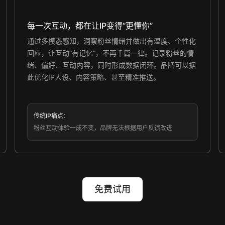
每一次互动，都在让IP变得“更懂你”
通过多模态感知，洞察粉丝情绪并做出有温度、个性化
回应，让互动“有记忆”，不再千篇一律。记录粉丝的情
绪、偏好、互动内容，同时形成数据闭环。品牌可以据
此优化IP人设、内容策略、甚至精准推送。
传统IP痛点：
粉丝互动体验一成不变，品牌无法根据用户反馈改进
免费试用