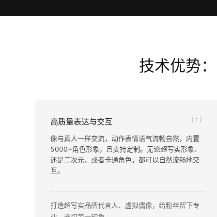
技术优势：
（ 1 ）
高质量表达与交互
像与真人一样交流，动作表情语气流畅自然，内置
5000+角色形象，且支持定制。无论超写实形象、
还是二次元、或者卡通角色，都可以自然流畅地交
互。
打造超写实品牌代言人、虚拟偶像，给粉丝留下专
业、亲切第一印象。