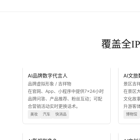
覆盖全I
AI品牌数字代言人
AI文
品牌虚拟形象 / 吉祥物
景区吉祥
在官网、App、小程序中提供7×24小时
在景区
品牌问答、产品推荐、粉丝互动；可配
文化故
合营销活动实时更换话术。
升游客
美妆
汽车
快消品
博物馆