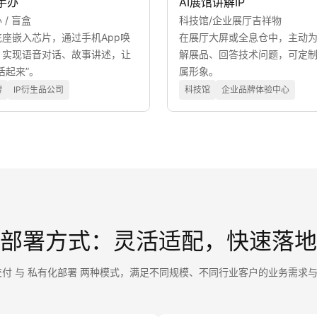
手办
AI展馆讲解IP
 / 盲盒
科技馆/企业展厅吉祥物
座嵌入芯片，通过手机App唤
在展厅大屏或全息仓中，主动
，实现语音对话、故事讲述，让
解展品、回答技术问题，可定
活起来”。
属形象。
牌
IP衍生品公司
科技馆
企业品牌体验中心
部署方式：灵活适配，快速落地
交付 与 私有化部署 两种模式，满足不同规模、不同行业客户的业务需求