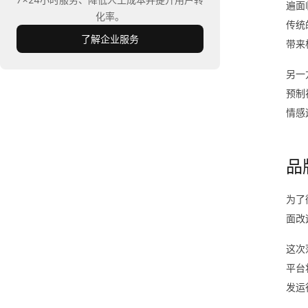
遍面
化率。
传统
了解企业服务
带来
另一
预制
情感
品
为了
面改
这次
平台
发运