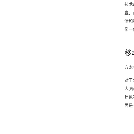
技术
壹」
情和
像一
移
方太
对于
大脑
建数
再是