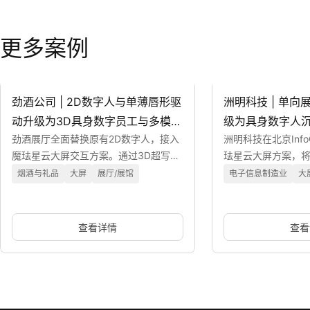
更多案例
劲酒公司 | 2D数字人与单薄唇形驱
洲明科技 | 单
动升级为3D具身数字员工与多模态
级为具身数字人
劲酒展厅全面替换原有2D数字人，接入
洲明科技在北京Inf
讲解
魔珐星云大屏交互方案。通过3D超写实
珐星云大屏方案，
渲染与多模态生成能力，为参观者提供
为具备多模态表达
烟酒与礼品
大屏
展厅/展馆
电子信息制造业
大
高自然度的产品讲解与对话服务。
展观众提供极具沉
验。
查看详情
查看