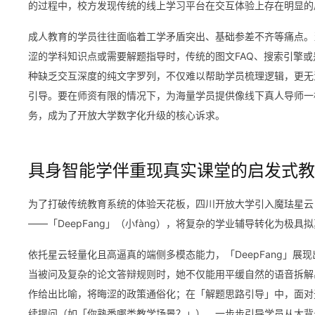
的过程中，校方发现传统的线上学习平台在交互体验上存在明显的
成人教育的学员往往面临着工学矛盾突出、基础参差不齐等痛点。
涩的学科知识点或需要解题指导时，传统的图文FAQ、搜索引擎
种缺乏交互深度的纯文字罗列，不仅难以帮助学员梳理逻辑，更无
引导。要在师资有限的情况下，为海量学员提供像线下真人导师一
务，成为了开放大学数字化升级的核心诉求。
具身智能学伴重现真实课堂的启发式教
为了打破传统教育系统的体验天花板，四川开放大学引入魔珐星云「
——「DeepFang」（小fàng），将复杂的学业辅导转化为极
依托星云轻量化且高逼真的端侧多模态能力，「DeepFang」
当被问及复杂的论文答辩规则时，她不仅能用平缓自然的语音拆解
作给出比喻，将晦涩的政策通俗化；在「解题思路引导」中，面对
续提问（如「你熟悉哪类教学场景？」），一步步引导学员从大背