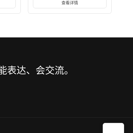
空间
式训练升级为企业微信3D数字人高
会引入魔
赛诺菲在企业微信内嵌魔珐星云数字人
逼真销售实战
屏幕转化
SDK，将纯文本对话升级为具备专属微
体，为参
表情的模拟客户/医师角色的陪练形象，
下活动
医药行业
智能体
销售赋能
路交互体
打造高并发、低延迟的沉浸式医药销售
实战陪练体系。
查看详情
向能表达、会交流。