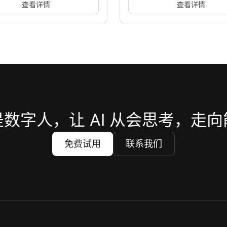
为3D具身数字员工与多模态
级为具身数字人沉浸式交互
厅全面替换原有2D数字人，接入
洲明科技在北京InfoComm展
云大屏交互方案。通过3D超写实
珐星云大屏方案，将传统展陈
多模态生成能力，为参观者提供
为具备多模态表达的具身智能
礼品
大屏
展厅/展馆
电子信息制造业
大屏
展会/线
度的产品讲解与对话服务。
展观众提供极具沉浸感的全链
验。
查看详情
查看详情
数字人，让 AI 从会思考，走
免费试用
联系我们