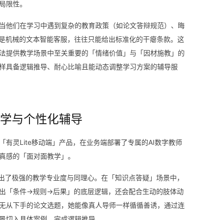
局限性。
当他们在学习中遇到复杂的教育政策（如论文答辩规范）、晦
或是机械的文本智能客服，往往只能给出标准化的干瘪条款。这
法提供教学场景中至关重要的「情绪价值」与「因材施教」的
样具备逻辑推导、耐心比喻且能动态调整学习方案的辅导服
学与个性化辅导
有灵Lite移动端」产品，在业务端部署了专属的AI数字教师
具拟真感的「面对面教学」。
展现出了极强的教学专业度与同理心。在「知识点答疑」场景中，
出「条件→规则→后果」的底层逻辑，还会配合生动的肢体动
无从下手的论文选题，她能像真人导师一样循循善诱，通过连
景切入具体案例，完成逻辑推导。