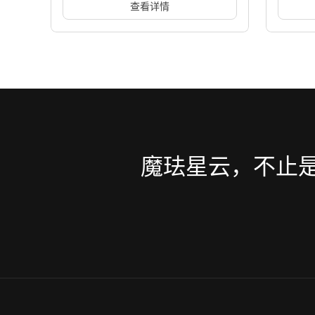
级为品牌IP「方拾壹」具身智能客
动升级
方太通过接入魔珐星云AI数字人，将传
劲酒展
服
讲解
统App客服升级为「具身智能客服」，
魔珐星
实现7×24小时服务、降低人工成本并提
渲染与
家用电器
智能体
智能客服
烟酒与
升用户转化率。
高自然
查看详情
魔珐星云，不止是