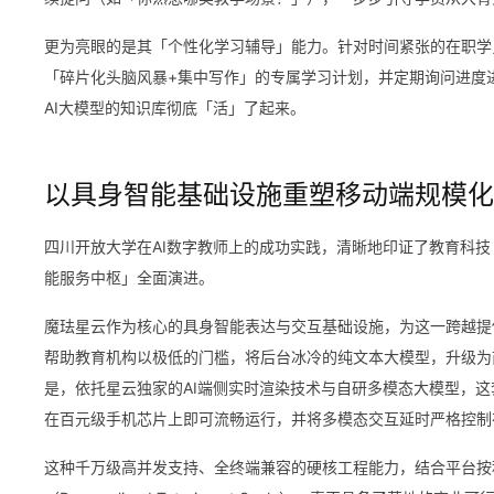
更为亮眼的是其「个性化学习辅导」能力。针对时间紧张的在职学员
「碎片化头脑风暴+集中写作」的专属学习计划，并定期询问进度
AI大模型的知识库彻底「活」了起来。
以具身智能基础设施重塑移动端规模化
四川开放大学在AI数字教师上的成功实践，清晰地印证了教育科技（
能服务中枢」全面演进。
魔珐星云作为核心的具身智能表达与交互基础设施，为这一跨越提供
帮助教育机构以极低的门槛，将后台冰冷的纯文本大模型，升级为前
是，依托星云独家的AI端侧实时渲染技术与自研多模态大模型，这
在百元级手机芯片上即可流畅运行，并将多模态交互延时严格控制
这种千万级高并发支持、全终端兼容的硬核工程能力，结合平台按